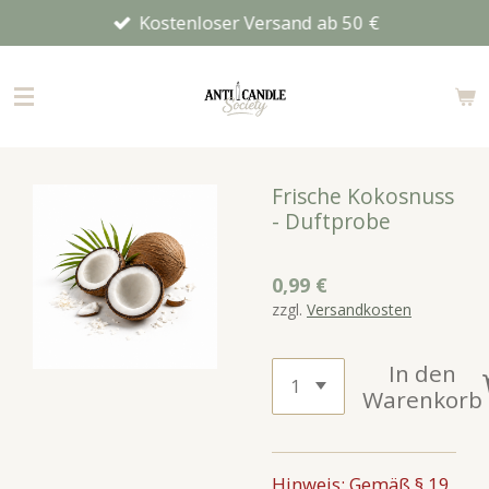
Kostenloser Versand ab 50 €
Zum
Hauptinhalt
springen
Frische Kokosnuss
- Duftprobe
0,99 €
zzgl.
Versandkosten
In den
Warenkorb
Hinweis: Gemäß § 19