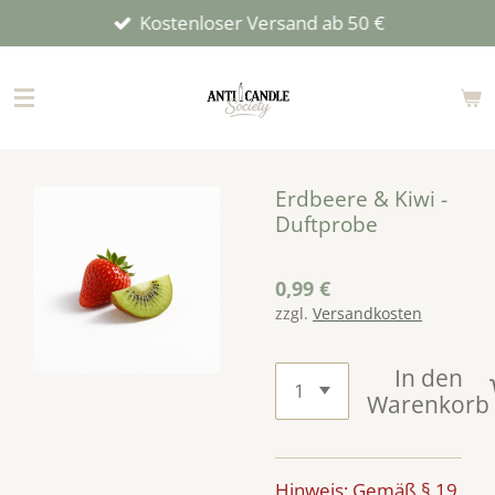
Kostenloser Versand ab 50 €
Zum
Hauptinhalt
springen
Erdbeere & Kiwi -
Duftprobe
0,99 €
zzgl.
Versandkosten
In den
Warenkorb
Hinweis: Gemäß § 19